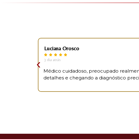
Luciana Orosco





3 dia atrás
Médico cuidadoso, preocupado realmen
detalhes e chegando a diagnóstico precis