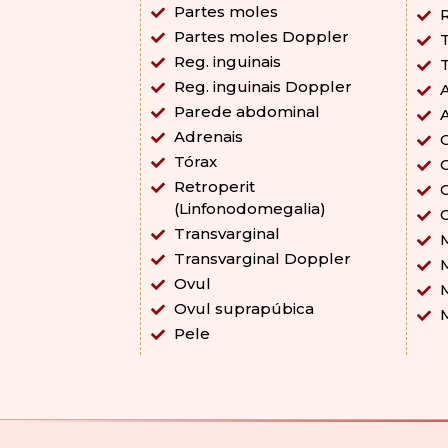
Partes moles
R
Partes moles Doppler
T
Reg. inguinais
Reg. inguinais Doppler
A
Parede abdominal
A
Adrenais
C
Tórax
C
Retroperit
G
(Linfonodomegalia)
G
Transvarginal
Transvarginal Doppler
Ovul
Ovul suprapúbica
Pele