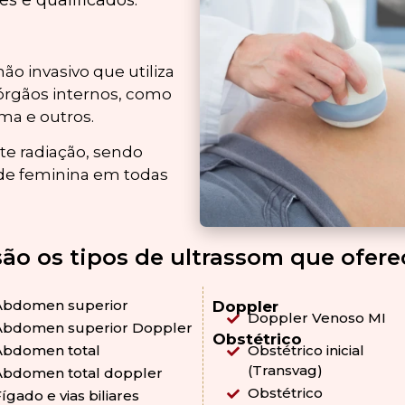
es e qualificados.
 invasivo que utiliza
órgãos internos, como
ma e outros.
te radiação, sendo
de feminina em todas
são os tipos de ultrassom que ofer
Abdomen superior
Doppler
Doppler Venoso MI
Abdomen superior Doppler
Obstétrico
Obstétrico inicial
Abdomen total
(Transvag)
Abdomen total doppler
Obstétrico
ígado e vias biliares