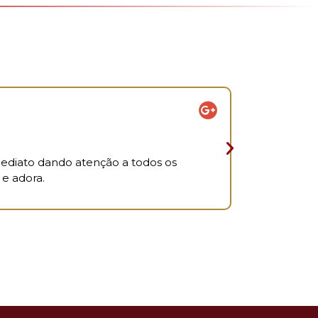
Livy Silva





2 dia atrás
diato dando atenção a todos os
Clinica excel
 e adora.
do lab.