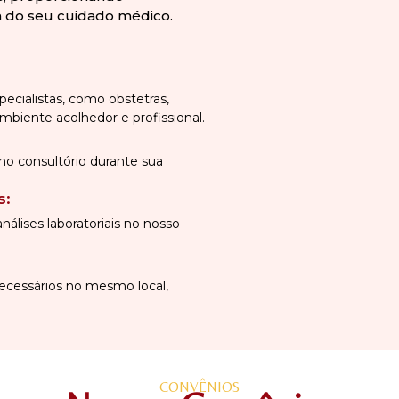
a do seu cuidado médico.
ecialistas, como obstetras,
ambiente acolhedor e profissional.
no consultório durante sua
s:
álises laboratoriais no nosso
cessários no mesmo local,
CONVÊNIOS