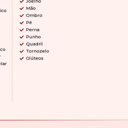
Joelho
Mão
sico
Ombro
Pé
Perna
Punho
Quadril
ico
Tornozelo
r
Glúteos
lar