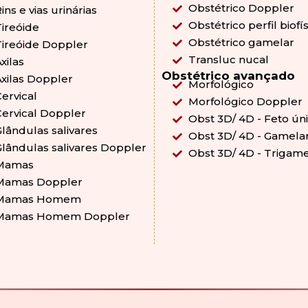
Obstétrico Doppler
ins e vias urinárias
Obstétrico perfil biofí
ireóide
Obstétrico gamelar
Tireóide Doppler
Transluc nucal
xilas
Obstétrico avançado
xilas Doppler
Morfológico
ervical
Morfológico Doppler
ervical Doppler
Obst 3D/ 4D - Feto ún
lândulas salivares
Obst 3D/ 4D - Gamela
lândulas salivares Doppler
Obst 3D/ 4D - Trigame
Mamas
Mamas Doppler
Mamas Homem
Mamas Homem Doppler